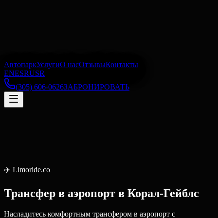
Автопарк
Услуги
О нас
Отзывы
Контакты
EN
ES
RU
SR
(305) 606-0626
ЗАБРОНИРОВАТЬ
✈️
Limoride.co
Трансфер в аэропорт
в
Корал-Гейблс
Насладитесь комфортным трансфером в аэропорт с