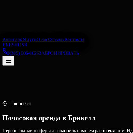
Автопарк
Услуги
О нас
Отзывы
Контакты
EN
ES
RU
SR
(305) 606-0626
ЗАБРОНИРОВАТЬ
⏱️
Limoride.co
Почасовая аренда
в
Брикелл
Персональный шофёр и автомобиль в вашем распоряжении. Иде