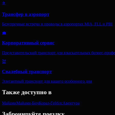
✈️
Трансфер в аэропорт
Безупречные встречи и проводы в аэропортах MIA, FLL и PBI
💼
Корпоративный сервис
Представительский транспорт для взыскательных бизнес-проф
💒
Свадебный транспорт
Элегантный транспорт для вашего особенного дня
Также доступно в
Майами
Майами-Бич
Корал-Гейблс
Авентура
Забронируйте поездку