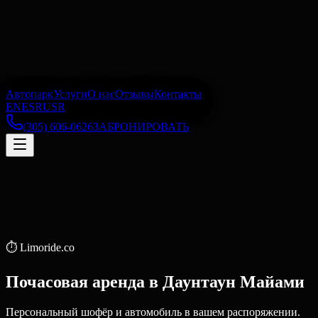
Автопарк
Услуги
О нас
Отзывы
Контакты
EN
ES
RU
SR
(305) 606-0626
ЗАБРОНИРОВАТЬ
⏱️
Limoride.co
Почасовая аренда
в
Даунтаун Майами
Персональный шофёр и автомобиль в вашем распоряжении.