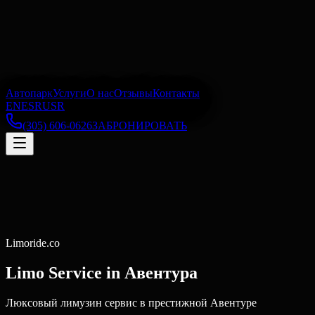
Автопарк
Услуги
О нас
Отзывы
Контакты
EN
ES
RU
SR
(305) 606-0626
ЗАБРОНИРОВАТЬ
Limoride.co
Limo Service in
Авентура
Люксовый лимузин сервис в престижной Авентуре