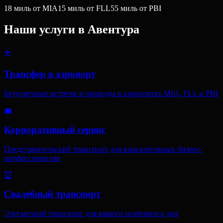
18
миль
от MIA
15
миль
от FLL
55
миль
от PBI
Наши услуги в
Авентура
✈️
Трансфер в аэропорт
Безупречные встречи и проводы в аэропортах MIA, FLL и PBI
💼
Корпоративный сервис
Представительский транспорт для взыскательных бизнес-
профессионалов
💒
Свадебный транспорт
Элегантный транспорт для вашего особенного дня