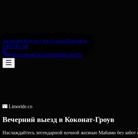
Автопарк
Услуги
О нас
Отзывы
Контакты
EN
ES
RU
SR
(305) 606-0626
ЗАБРОНИРОВАТЬ
🌃
Limoride.co
Вечерний выезд
в
Коконат-Гроув
Наслаждайтесь легендарной ночной жизнью Майами без забот о 