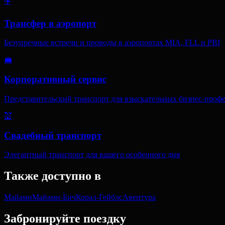
✈️
Трансфер в аэропорт
Безупречные встречи и проводы в аэропортах MIA, FLL и PBI
💼
Корпоративный сервис
Представительский транспорт для взыскательных бизнес-проф
💒
Свадебный транспорт
Элегантный транспорт для вашего особенного дня
Также доступно в
Майами
Майами-Бич
Корал-Гейблс
Авентура
Забронируйте поездку