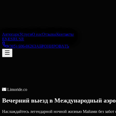
Автопарк
Услуги
О нас
Отзывы
Контакты
EN
ES
RU
SR
(305) 606-0626
ЗАБРОНИРОВАТЬ
🌃
Limoride.co
Вечерний выезд
в
Международный аэр
Наслаждайтесь легендарной ночной жизнью Майами без забот о 