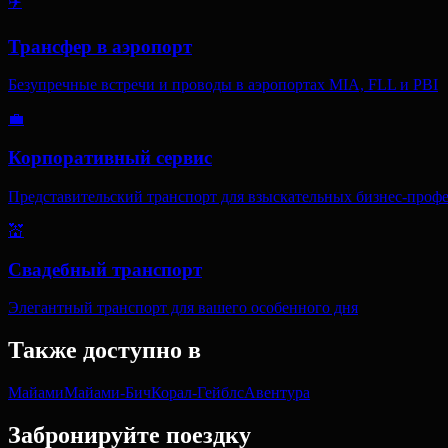
✈️
Трансфер в аэропорт
Безупречные встречи и проводы в аэропортах MIA, FLL и PBI
💼
Корпоративный сервис
Представительский транспорт для взыскательных бизнес-проф
💒
Свадебный транспорт
Элегантный транспорт для вашего особенного дня
Также доступно в
Майами
Майами-Бич
Корал-Гейблс
Авентура
Забронируйте поездку