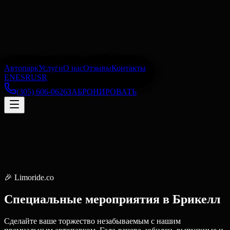
Автопарк
Услуги
О нас
Отзывы
Контакты
EN
ES
RU
SR
(305) 606-0626
ЗАБРОНИРОВАТЬ
🎉
Limoride.co
Специальные мероприятия
в
Брикелл
Сделайте ваше торжество незабываемым с нашим