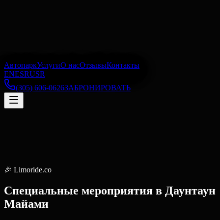
Автопарк
Услуги
О нас
Отзывы
Контакты
EN
ES
RU
SR
(305) 606-0626
ЗАБРОНИРОВАТЬ
🎉
Limoride.co
Специальные мероприятия
в
Даунтаун
Майами