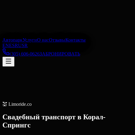
Автопарк
Услуги
О нас
Отзывы
Контакты
EN
ES
RU
SR
(305) 606-0626
ЗАБРОНИРОВАТЬ
💒
Limoride.co
Свадебный транспорт
в
Корал-
Спрингс