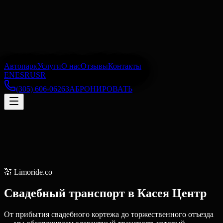
Автопарк
Услуги
О нас
Отзывы
Контакты
EN
ES
RU
SR
(305) 606-0626
ЗАБРОНИРОВАТЬ
💒
Limoride.co
Свадебный транспорт
в
Касея Центр
От прибытия свадебного кортежа до торжественного отъезда