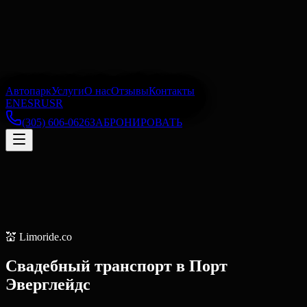
Автопарк
Услуги
О нас
Отзывы
Контакты
EN
ES
RU
SR
(305) 606-0626
ЗАБРОНИРОВАТЬ
💒
Limoride.co
Свадебный транспорт
в
Порт
Эверглейдс