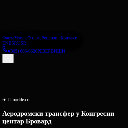
Флота
Услуге
О нама
Рецензије
Контакт
EN
ES
RU
SR
(305) 606-0626
РЕЗЕРВИШИ
✈️
Limoride.co
Аеродромски трансфер
у
Конгресни
центар Бровард