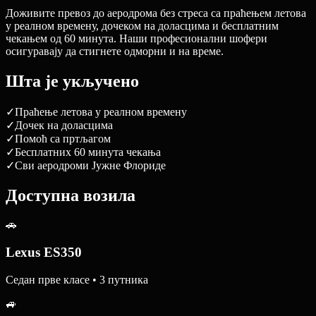
Доживите превоз до аеродрома без стреса са праћењем летова
у реалном времену, дочеком на доласцима и бесплатним
чекањем од 60 минута. Наши професионални шофери
осигуравају да стигнете одморни и на време.
Шта је укључено
✓
Праћење летова у реалном времену
✓
Дочек на доласцима
✓
Помоћ са пртљагом
✓
Бесплатних 60 минута чекања
✓
Сви аеродроми Јужне Флориде
Доступна возила
🚗
Lexus ES350
Седан прве класе • 3 путника
🚙