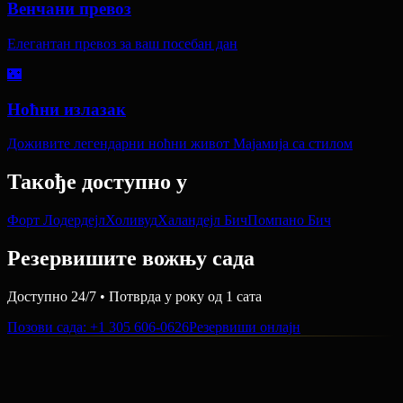
Венчани превоз
Елегантан превоз за ваш посебан дан
🌃
Ноћни излазак
Доживите легендарни ноћни живот Мајамија са стилом
Такође доступно у
Форт Лодердејл
Холивуд
Халандејл Бич
Помпано Бич
Резервишите вожњу сада
Доступно 24/7 • Потврда у року од 1 сата
Позови сада
: +1 305 606-0626
Резервиши онлајн