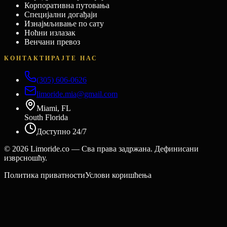
Корпоративна путовања
Специјални догађаји
Изнајмљивање по сату
Ноћни излазак
Венчани превоз
КОНТАКТИРАЈТЕ НАС
(305) 606-0626
limoride.mia@gmail.com
Miami, FL
South Florida
Доступно 24/7
©
2026
Limoride.co — Сва права задржана. Дефинисани
изврсношћу.
Политика приватности
Услови коришћења