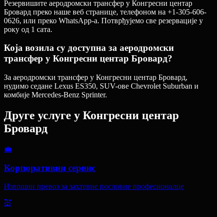
Резервишите аеродромски трансфер у Конгресни центар
Бровард преко наше веб странице, телефоном на +1-305-606-
0626, или преко WhatsApp-а. Потврђујемо све резервације у
року од 1 сата.
Која возила су доступна за аеродромски
трансфер у Конгресни центар Бровард?
За аеродромски трансфер у Конгресни центар Бровард,
нудимо седане Lexus ES350, SUV-ове Chevrolet Suburban и
комбије Mercedes-Benz Sprinter.
Друге услуге у
Конгресни центар
Бровард
💼
Корпоративни сервис
Извршни превоз за захтевне пословне професионалце
💒