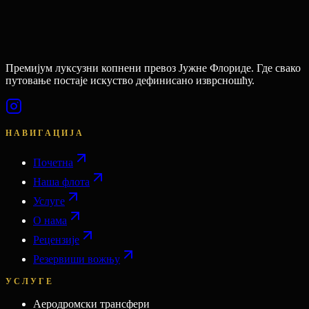
Премијум луксузни копнени превоз Јужне Флориде. Где свако
путовање постаје искуство дефинисано изврсношћу.
НАВИГАЦИЈА
Почетна
Наша флота
Услуге
О нама
Рецензије
Резервиши вожњу
УСЛУГЕ
Аеродромски трансфери