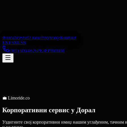
Флота
Услуге
О нама
Рецензије
Контакт
EN
ES
RU
SR
(305) 606-0626
РЕЗЕРВИШИ
💼
Limoride.co
Корпоративни сервис
у
Дорал
Уздигните свој корпоративни имиџ нашим углађеним, тачним 