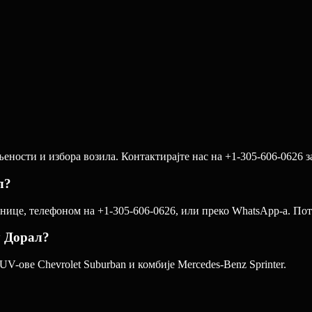
ености и избора возила. Контактирајте нас на +1-305-606-0626 з
л?
ице, телефоном на +1-305-606-0626, или преко WhatsApp-а. Потвр
у Дорал?
V-ове Chevrolet Suburban и комбије Mercedes-Benz Sprinter.