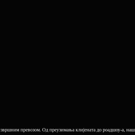
извршним превозом. Од преузимања клијената до роадшоу-а, на