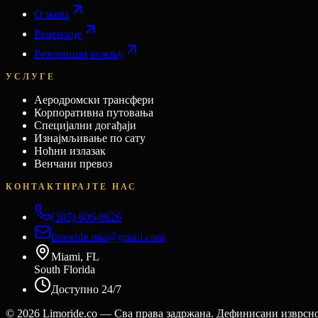
О нама
Рецензије
Резервиши вожњу
УСЛУГЕ
Аеродромски трансфери
Корпоративна путовања
Специјални догађаји
Изнајмљивање по сату
Ноћни излазак
Венчани превоз
КОНТАКТИРАЈТЕ НАС
(305) 606-0626
limoride.mia@gmail.com
Miami, FL
South Florida
Доступно 24/7
©
2026
Limoride.co — Сва права задржана. Дефинисани изврсн