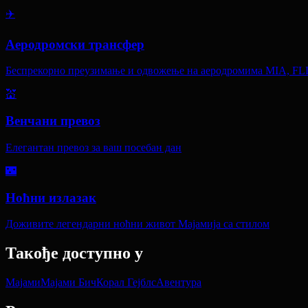
✈️
Аеродромски трансфер
Беспрекорно преузимање и одвожење на аеродромима MIA, FL
💒
Венчани превоз
Елегантан превоз за ваш посебан дан
🌃
Ноћни излазак
Доживите легендарни ноћни живот Мајамија са стилом
Такође доступно у
Мајами
Мајами Бич
Корал Гејблс
Авентура