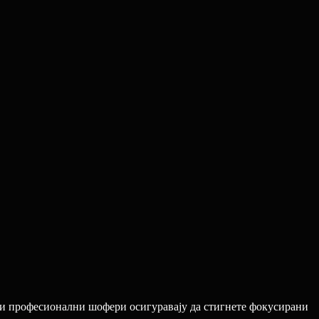
ши професионални шофери осигуравају да стигнете фокусирани