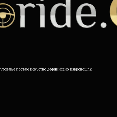
путовање постаје искуство дефинисано изврсношћу.