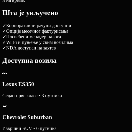
и на време.
Шта је укључено
✓
Корпоративни рачуни доступни
✓
Опције месечног фактурисања
✓
Посвећени менаџер налога
✓
Wi-Fi и пуњење у свим возилима
✓
NDA доступан на захтев
Доступна возила
🚗
Lexus ES350
Седан прве класе • 3 путника
🚙
Chevrolet Suburban
Извршни SUV • 6 путника