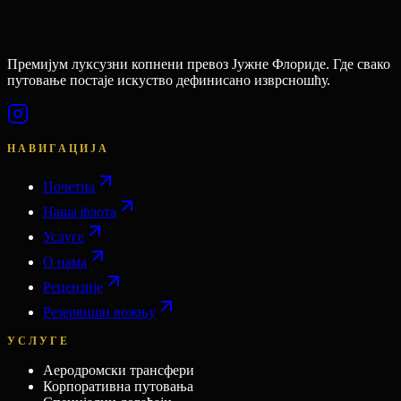
Премијум луксузни копнени превоз Јужне Флориде. Где свако
путовање постаје искуство дефинисано изврсношћу.
НАВИГАЦИЈА
Почетна
Наша флота
Услуге
О нама
Рецензије
Резервиши вожњу
УСЛУГЕ
Аеродромски трансфери
Корпоративна путовања