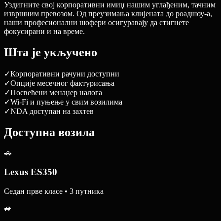
Уздигните свој корпоративни имиџ нашим углађеним, тачним
извршним превозом. Од преузимања клијената до роадшоу-а,
наши професионални шофери осигуравају да стигнете
фокусирани и на време.
Шта је укључено
✓
Корпоративни рачуни доступни
✓
Опције месечног фактурисања
✓
Посвећени менаџер налога
✓
Wi-Fi и пуњење у свим возилима
✓
NDA доступан на захтев
Доступна возила
🚗
Lexus ES350
Седан прве класе • 3 путника
🚙