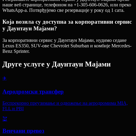
наше веб странице, телефоном на +1-305-606-0626, или преко
WhatsApp-а. Потврђујемо све резервације у року од 1 сата.
Која возила су доступна за корпоративни сервис
у Даунтаун Мајами?
За корпоративни сервис у Даунтаун Мајами, нудимо седане
Lexus ES350, SUV-ове Chevrolet Suburban и комбије Mercedes-
Benz Sprinter.
Друге услуге у
Даунтаун Мајами
✈️
Аеродромски трансфер
Беспрекорно преузимање и одвожење на аеродромима MIA,
FLL и PBI
💒
Венчани превоз