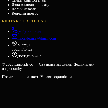
Специјални догађаји
Изнајмљивање по сату
Ноћни излазак
Венчани превоз
КОНТАКТИРАЈТЕ НАС
(305) 606-0626
limoride.mia@gmail.com
Miami, FL
South Florida
Доступно 24/7
©
2026
Limoride.co — Сва права задржана. Дефинисани
изврсношћу.
Политика приватности
Услови коришћења