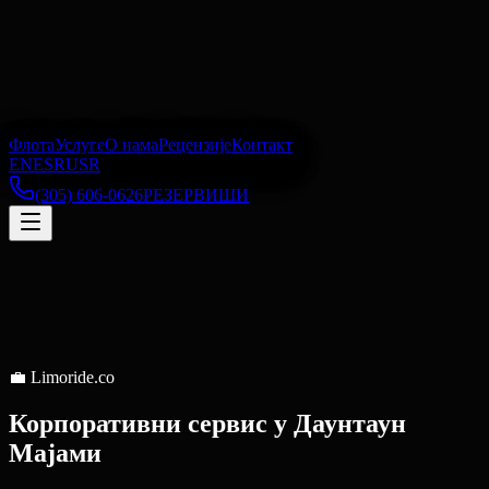
Флота
Услуге
О нама
Рецензије
Контакт
EN
ES
RU
SR
(305) 606-0626
РЕЗЕРВИШИ
💼
Limoride.co
Корпоративни сервис
у
Даунтаун
Мајами