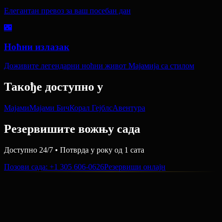
Елегантан превоз за ваш посебан дан
🌃
Ноћни излазак
Доживите легендарни ноћни живот Мајамија са стилом
Такође доступно у
Мајами
Мајами Бич
Корал Гејблс
Авентура
Резервишите вожњу сада
Доступно 24/7 • Потврда у року од 1 сата
Позови сада
: +1 305 606-0626
Резервиши онлајн