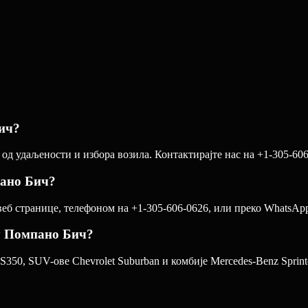
ич?
д удаљености и избора возила. Контактирајте нас на +1-305-606
пано Бич?
 странице, телефоном на +1-305-606-0626, или преко WhatsApp-а
 у Помпано Бич?
350, SUV-ове Chevrolet Suburban и комбије Mercedes-Benz Sprinte