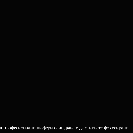
ши професионални шофери осигуравају да стигнете фокусирани