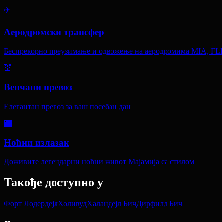
✈️
Аеродромски трансфер
Беспрекорно преузимање и одвожење на аеродромима MIA, FL
💒
Венчани превоз
Елегантан превоз за ваш посебан дан
🌃
Ноћни излазак
Доживите легендарни ноћни живот Мајамија са стилом
Такође доступно у
Форт Лодердејл
Холивуд
Халандејл Бич
Дирфилд Бич