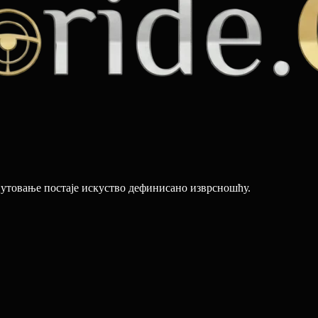
путовање постаје искуство дефинисано изврсношћу.