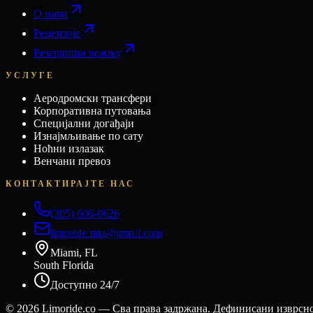
О нама
Рецензије
Резервиши вожњу
УСЛУГЕ
Аеродромски трансфери
Корпоративна путовања
Специјални догађаји
Изнајмљивање по сату
Ноћни излазак
Венчани превоз
КОНТАКТИРАЈТЕ НАС
(305) 606-0626
limoride.mia@gmail.com
Miami, FL
South Florida
Доступно 24/7
©
2026
Limoride.co — Сва права задржана. Дефинисани изврсн