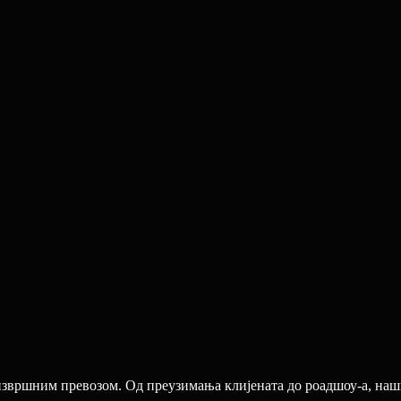
извршним превозом. Од преузимања клијената до роадшоу-а, на