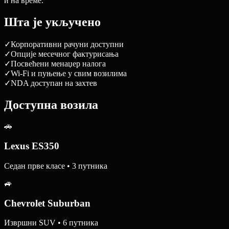
и на време.
Шта је укључено
✓
Корпоративни рачуни доступни
✓
Опције месечног фактурисања
✓
Посвећени менаџер налога
✓
Wi-Fi и пуњење у свим возилима
✓
NDA доступан на захтев
Доступна возила
🚗
Lexus ES350
Седан прве класе • 3 путника
🚙
Chevrolet Suburban
Извршни SUV • 6 путника