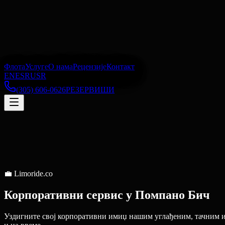
Флота
Услуге
О нама
Рецензије
Контакт
EN
ES
RU
SR
(305) 606-0626
РЕЗЕРВИШИ
💼
Limoride.co
Корпоративни сервис
у
Помпано Бич
Уздигните свој корпоративни имиџ нашим углађеним, тачним 