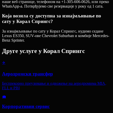
наше веб странице, телефоном на +1-305-606-0626, или преко
WhatsApp-а. Потврђујемо све резервације у року од 1 сата.
Која возила су доступна за изнајмљивање по
сату у Корал Спрингс?
За изнајмљивање по сату у Корал Спрингс, нудимо седане
Lexus ES350, SUV-ове Chevrolet Suburban и комбије Mercedes-
Benz Sprinter.
Друге услуге у
Корал Спрингс
✈️
Аеродромски трансфер
Беспрекорно преузимање и одвожење на аеродромима MIA,
FLL и PBI
💼
Корпоративни сервис