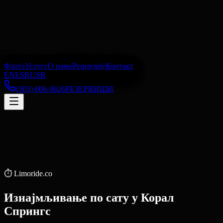
Флота
Услуге
О нама
Рецензије
Контакт
EN
ES
RU
SR
(305) 606-0626
РЕЗЕРВИШИ
⏱️
Limoride.co
Изнајмљивање по сату
у
Корал
Спрингс