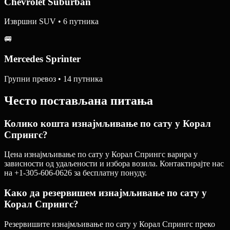
Chevrolet Suburban
Извршни SUV • 6 путника
🚐
Mercedes Sprinter
Групни превоз • 14 путника
Често постављана питања
Колико кошта изнајмљивање по сату у Корал
Спрингс?
Цена изнајмљивање по сату у Корал Спрингс варира у
зависности од удаљености и избора возила. Контактирајте нас
на +1-305-606-0626 за бесплатну понуду.
Како да резервишем изнајмљивање по сату у
Корал Спрингс?
Резервишите изнајмљивање по сату у Корал Спрингс преко