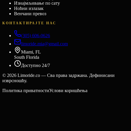
Изнајмљивање по сату
Ноћни излазак
Венчани превоз
КОНТАКТИРАЈТЕ НАС
(305) 606-0626
limoride.mia@gmail.com
Miami, FL
South Florida
Доступно 24/7
©
2026
Limoride.co — Сва права задржана. Дефинисани
изврсношћу.
Политика приватности
Услови коришћења