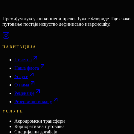
Премијум луксузни копнени превоз Јужне Флориде. Где свако
путовање постаје искуство дефинисано изврсношћу.
НАВИГАЦИЈА
Почетна
Наша флота
Услуге
О нама
Рецензије
Резервиши вожњу
УСЛУГЕ
Аеродромски трансфери
Корпоративна путовања
Специјални догађаји