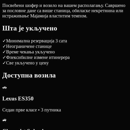
Посвећени шофер и возило на вашем располагању. Савршено
за пословне дане са више станица, обиласке некретнина или
истраживање Мајамија властитим темпом.
Шта је укључено
✓
Минимална резервација 3 сата
✓
Неограничене станице
✓
Време чекања укључено
✓
Флексибилне измене итинерера
✓
Све укључено у цену
Доступна возила
🚗
Lexus ES350
Седан прве класе • 3 путника
🚙