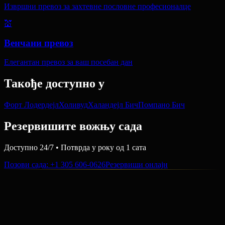
Извршни превоз за захтевне пословне професионалце
💒
Венчани превоз
Елегантан превоз за ваш посебан дан
Такође доступно у
Форт Лодердејл
Холивуд
Халандејл Бич
Помпано Бич
Резервишите вожњу сада
Доступно 24/7 • Потврда у року од 1 сата
Позови сада
: +1 305 606-0626
Резервиши онлајн