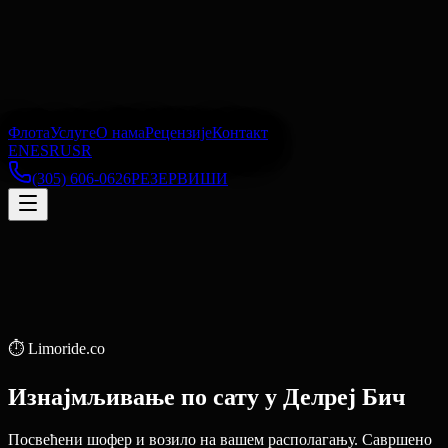
Флота
Услуге
О нама
Рецензије
Контакт
EN
ES
RU
SR
(305) 606-0626
РЕЗЕРВИШИ
⏱️
Limoride.co
Изнајмљивање по сату
у
Делреј Бич
Посвећени шофер и возило на вашем располагању. Савршено