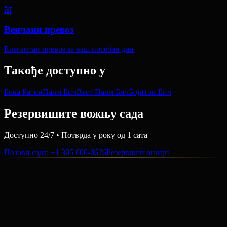
💒
Венчани превоз
Елегантан превоз за ваш посебан дан
Такође доступно у
Бока Ратон
Палм Бич
Вест Палм Бич
Бојнтон Бич
Резервишите вожњу сада
Доступно 24/7 • Потврда у року од 1 сата
Позови сада
: +1 305 606-0626
Резервиши онлајн