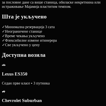
за пословне дане са више станица, обиласке некретнина или
истраживање Мајамија властитим темпом.
Шта је укључено
✓
Минимална резервација 3 сата
✓
Неограничене станице
✓
Време чекања укључено
✓
Флексибилне измене итинерера
✓
Све укључено у цену
Доступна возила
🚗
Lexus ES350
Седан прве класе • 3 путника
🚙
Chevrolet Suburban