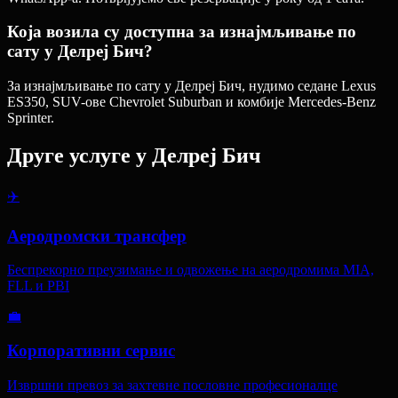
Која возила су доступна за изнајмљивање по
сату у Делреј Бич?
За изнајмљивање по сату у Делреј Бич, нудимо седане Lexus
ES350, SUV-ове Chevrolet Suburban и комбије Mercedes-Benz
Sprinter.
Друге услуге у
Делреј Бич
✈️
Аеродромски трансфер
Беспрекорно преузимање и одвожење на аеродромима MIA,
FLL и PBI
💼
Корпоративни сервис
Извршни превоз за захтевне пословне професионалце