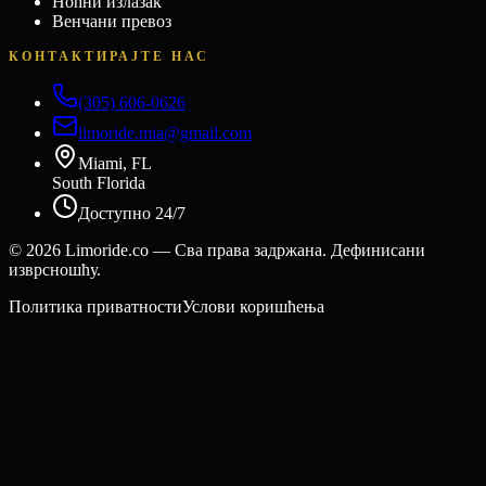
Ноћни излазак
Венчани превоз
КОНТАКТИРАЈТЕ НАС
(305) 606-0626
limoride.mia@gmail.com
Miami, FL
South Florida
Доступно 24/7
©
2026
Limoride.co — Сва права задржана. Дефинисани
изврсношћу.
Политика приватности
Услови коришћења