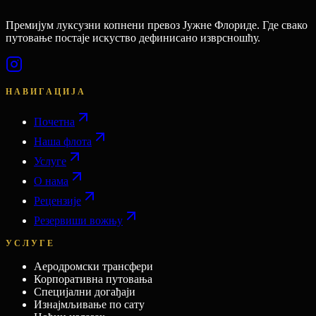
Премијум луксузни копнени превоз Јужне Флориде. Где свако
путовање постаје искуство дефинисано изврсношћу.
НАВИГАЦИЈА
Почетна
Наша флота
Услуге
О нама
Рецензије
Резервиши вожњу
УСЛУГЕ
Аеродромски трансфери
Корпоративна путовања
Специјални догађаји
Изнајмљивање по сату