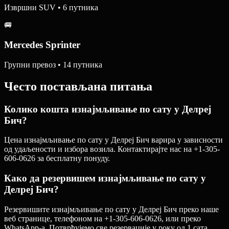
Извршни SUV • 6 путника
🚐
Mercedes Sprinter
Групни превоз • 14 путника
Често постављана питања
Колико кошта изнајмљивање по сату у Делреј
Бич?
Цена изнајмљивање по сату у Делреј Бич варира у зависности
од удаљености и избора возила. Контактирајте нас на +1-305-
606-0626 за бесплатну понуду.
Како да резервишем изнајмљивање по сату у
Делреј Бич?
Резервишите изнајмљивање по сату у Делреј Бич преко наше
веб странице, телефоном на +1-305-606-0626, или преко
WhatsApp-а. Потврђујемо све резервације у року од 1 сата.