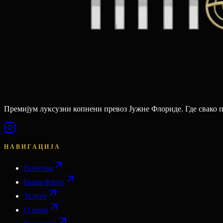
Премијум луксузни копнени превоз Јужне Флориде. Где свако 
НАВИГАЦИЈА
Почетна
Наша флота
Услуге
О нама