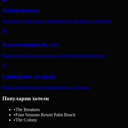
Ноћни излазак
Доживите легендарни ноћни живот Мајамија са стилом
⏱️
Изнајмљивање по сату
Ваше возило, ваш распоред, потпуна флексибилност
🎉
Специјални догађаји
Прославите животне прекретнице са стилом
Популарни хотели
•
The Breakers
•
Four Seasons Resort Palm Beach
•
The Colony