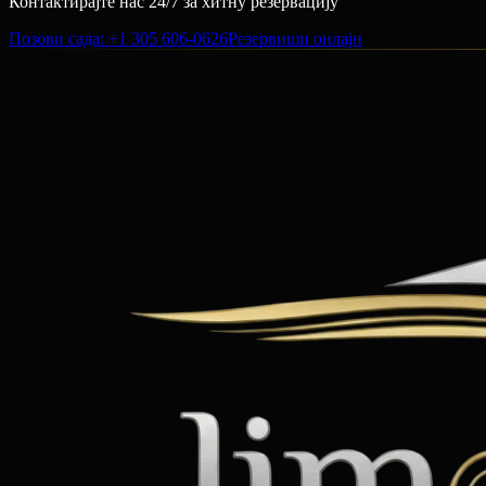
Контактирајте нас 24/7 за хитну резервацију
Позови сада
: +1 305 606-0626
Резервиши онлајн