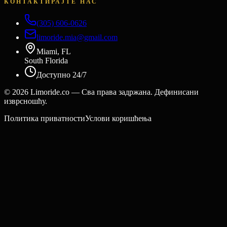
КОНТАКТИРАЈТЕ НАС
(305) 606-0626
limoride.mia@gmail.com
Miami, FL
South Florida
Доступно 24/7
©
2026
Limoride.co — Сва права задржана. Дефинисани
изврсношћу.
Политика приватности
Услови коришћења