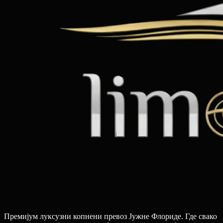
Премијум луксузни копнени превоз Јужне Флориде. Где свако