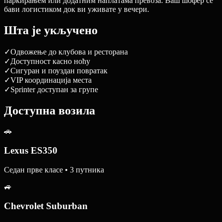
паркирањем или додатним наплатама превоза. Ваш шофер се
бави логистиком док ви уживате у вечери.
Шта је укључено
✓
Одвожење до клубова и ресторана
✓
Доступност касно ноћу
✓
Сигуран и поуздан повратак
✓
VIP координација места
✓
Sprinter доступан за групе
Доступна возила
🚗
Lexus ES350
Седан прве класе • 3 путника
🚙
Chevrolet Suburban