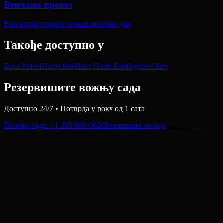
Венчани превоз
Елегантан превоз за ваш посебан дан
Такође доступно у
Бока Ратон
Палм Бич
Вест Палм Бич
Бојнтон Бич
Резервишите вожњу сада
Доступно 24/7 • Потврда у року од 1 сата
Позови сада
: +1 305 606-0626
Резервиши онлајн