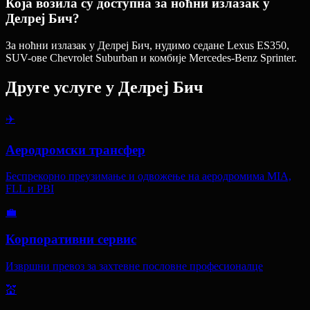
Која возила су доступна за ноћни излазак у
Делреј Бич?
За ноћни излазак у Делреј Бич, нудимо седане Lexus ES350,
SUV-ове Chevrolet Suburban и комбије Mercedes-Benz Sprinter.
Друге услуге у
Делреј Бич
✈️
Аеродромски трансфер
Беспрекорно преузимање и одвожење на аеродромима MIA,
FLL и PBI
💼
Корпоративни сервис
Извршни превоз за захтевне пословне професионалце
💒