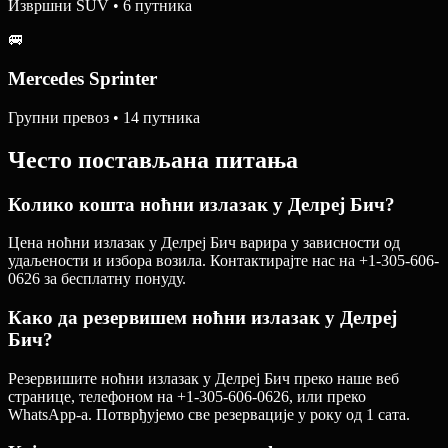
Извршни SUV • 6 путника
🚐
Mercedes Sprinter
Групни превоз • 14 путника
Често постављана питања
Колико кошта ноћни излазак у Делреј Бич?
Цена ноћни излазак у Делреј Бич варира у зависности од
удаљености и избора возила. Контактирајте нас на +1-305-606-
0626 за бесплатну понуду.
Како да резервишем ноћни излазак у Делреј
Бич?
Резервишите ноћни излазак у Делреј Бич преко наше веб
странице, телефоном на +1-305-606-0626, или преко
WhatsApp-а. Потврђујемо све резервације у року од 1 сата.