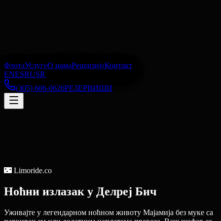
Флота
Услуге
О нама
Рецензије
Контакт
EN
ES
RU
SR
(305) 606-0626
РЕЗЕРВИШИ
🌃
Limoride.co
Ноћни излазак
у
Делреј Бич
Уживајте у легендарном ноћном животу Мајамија без муке са