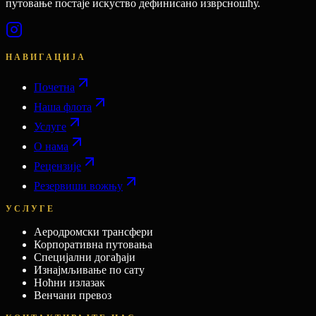
путовање постаје искуство дефинисано изврсношћу.
НАВИГАЦИЈА
Почетна
Наша флота
Услуге
О нама
Рецензије
Резервиши вожњу
УСЛУГЕ
Аеродромски трансфери
Корпоративна путовања
Специјални догађаји
Изнајмљивање по сату
Ноћни излазак
Венчани превоз