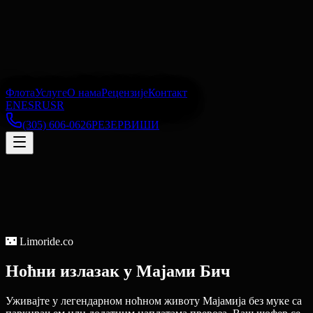
Флота
Услуге
О нама
Рецензије
Контакт
EN
ES
RU
SR
(305) 606-0626
РЕЗЕРВИШИ
🌃
Limoride.co
Ноћни излазак
у
Мајами Бич
Уживајте у легендарном ноћном животу Мајамија без муке са