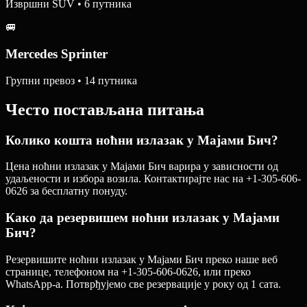
Извршни SUV • 6 путника
🚐
Mercedes Sprinter
Групни превоз • 14 путника
Често постављана питања
Колико кошта ноћни излазак у Мајами Бич?
Цена ноћни излазак у Мајами Бич варира у зависности од
удаљености и избора возила. Контактирајте нас на +1-305-606-
0626 за бесплатну понуду.
Како да резервишем ноћни излазак у Мајами
Бич?
Резервишите ноћни излазак у Мајами Бич преко наше веб
странице, телефоном на +1-305-606-0626, или преко
WhatsApp-а. Потврђујемо све резервације у року од 1 сата.