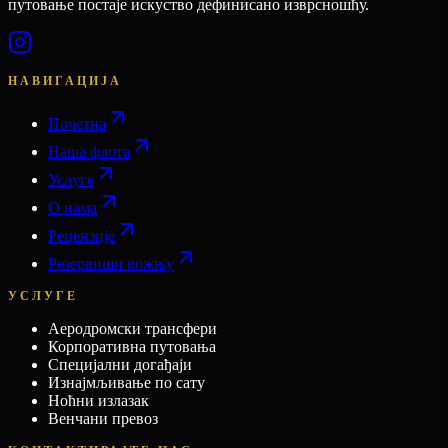
путовање постаје искуство дефинисано изврсношћу.
НАВИГАЦИЈА
Почетна
Наша флота
Услуге
О нама
Рецензије
Резервиши вожњу
УСЛУГЕ
Аеродромски трансфери
Корпоративна путовања
Специјални догађаји
Изнајмљивање по сату
Ноћни излазак
Венчани превоз