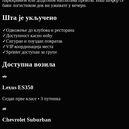
паркирањем или додатним наплатама превоза. Ваш шофер се
бави логистиком док ви уживате у вечери.
Шта је укључено
✓
Одвожење до клубова и ресторана
✓
Доступност касно ноћу
✓
Сигуран и поуздан повратак
✓
VIP координација места
✓
Sprinter доступан за групе
Доступна возила
🚗
Lexus ES350
Седан прве класе • 3 путника
🚙
Chevrolet Suburban