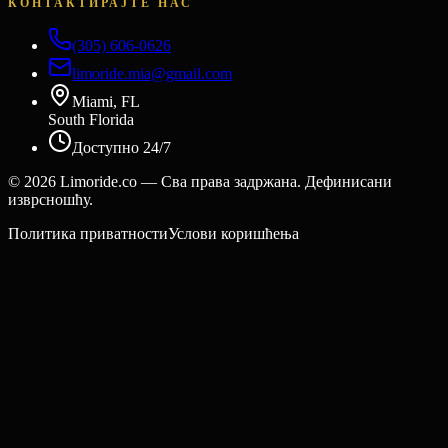
КОНТАКТИРАЈТЕ НАС
(305) 606-0626
limoride.mia@gmail.com
Miami, FL
South Florida
Доступно 24/7
©
2026
Limoride.co — Сва права задржана. Дефинисани
изврсношћу.
Политика приватности
Услови коришћења