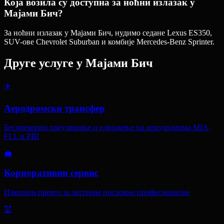
Која возила су доступна за ноћни излазак у
Мајами Бич?
За ноћни излазак у Мајами Бич, нудимо седане Lexus ES350,
SUV-ове Chevrolet Suburban и комбије Mercedes-Benz Sprinter.
Друге услуге у
Мајами Бич
✈️
Аеродромски трансфер
Беспрекорно преузимање и одвожење на аеродромима MIA,
FLL и PBI
💼
Корпоративни сервис
Извршни превоз за захтевне пословне професионалце
💒