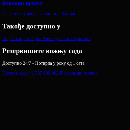
Венчани превоз
Елегантан превоз за ваш посебан дан
Такође доступно у
Мајами
Корал Гејблс
Авентура
Сани Ајлс Бич
Резервишите вожњу сада
Доступно 24/7 • Потврда у року од 1 сата
Позови сада
: +1 305 606-0626
Резервиши онлајн