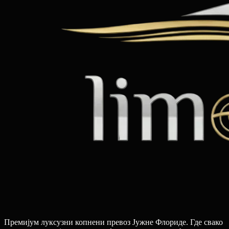
Премијум луксузни копнени превоз Јужне Флориде. Где свако