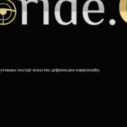
путовање постаје искуство дефинисано изврсношћу.