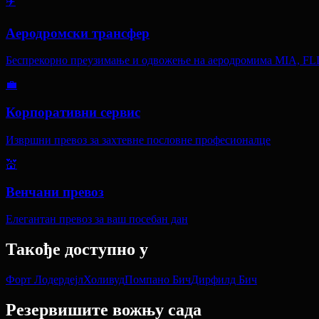
✈️
Аеродромски трансфер
Беспрекорно преузимање и одвожење на аеродромима MIA, FL
💼
Корпоративни сервис
Извршни превоз за захтевне пословне професионалце
💒
Венчани превоз
Елегантан превоз за ваш посебан дан
Такође доступно у
Форт Лодердејл
Холивуд
Помпано Бич
Дирфилд Бич
Резервишите вожњу сада