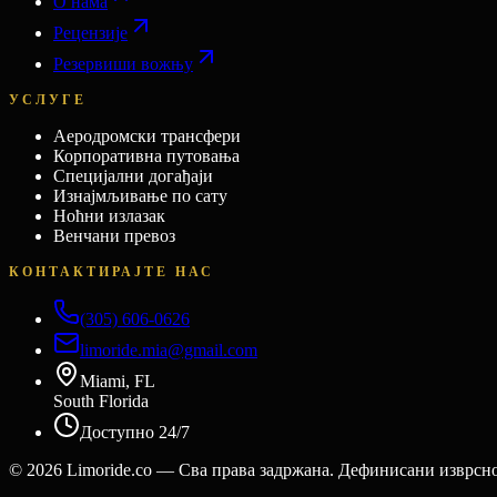
О нама
Рецензије
Резервиши вожњу
УСЛУГЕ
Аеродромски трансфери
Корпоративна путовања
Специјални догађаји
Изнајмљивање по сату
Ноћни излазак
Венчани превоз
КОНТАКТИРАЈТЕ НАС
(305) 606-0626
limoride.mia@gmail.com
Miami, FL
South Florida
Доступно 24/7
©
2026
Limoride.co — Сва права задржана. Дефинисани изврсн