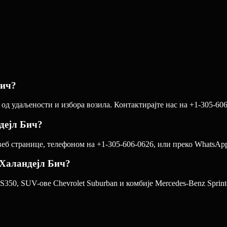
Бич?
од удаљености и избора возила. Контактирајте нас на +1-305-606
дејл Бич?
б странице, телефоном на +1-305-606-0626, или преко WhatsApp-а
у Халандејл Бич?
S350, SUV-ове Chevrolet Suburban и комбије Mercedes-Benz Sprinte