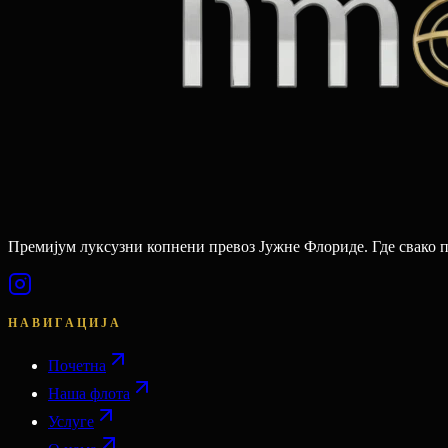
Премијум луксузни копнени превоз Јужне Флориде. Где свако 
НАВИГАЦИЈА
Почетна
Наша флота
Услуге