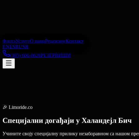
Флота
Услуге
О нама
Рецензије
Контакт
EN
ES
RU
SR
(305) 606-0626
РЕЗЕРВИШИ
🎉
Limoride.co
Специјални догађаји
у
Халандејл Бич
Учините своју специјалну прилику незаборавном са нашом прем