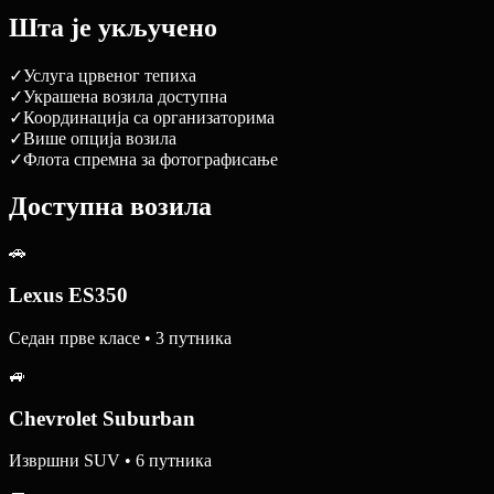
Шта је укључено
✓
Услуга црвеног тепиха
✓
Украшена возила доступна
✓
Координација са организаторима
✓
Више опција возила
✓
Флота спремна за фотографисање
Доступна возила
🚗
Lexus ES350
Седан прве класе • 3 путника
🚙
Chevrolet Suburban
Извршни SUV • 6 путника