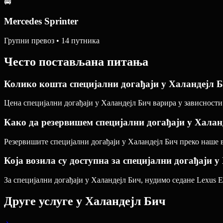
🚐
Mercedes Sprinter
Групни превоз • 14 путника
Често постављана питања
Колико кошта специјални догађаји у Халандејл 
Цена специјални догађаји у Халандејл Бич варира у зависности 
Како да резервишем специјални догађаји у Халан
Резервишите специјални догађаји у Халандејл Бич преко наше ве
Која возила су доступна за специјални догађаји 
За специјални догађаји у Халандејл Бич, нудимо седане Lexus E
Друге услуге у
Халандејл Бич