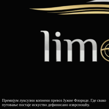
Премијум луксузни копнени превоз Јужне Флориде. Где свако
путовање постаје искуство дефинисано изврсношћу.