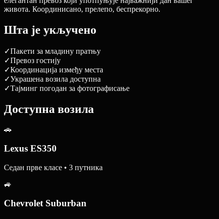
елегантан превоз који употпуњује најважнији дан вашег
живота. Координисано, прелепо, беспрекорно.
Шта је укључено
✓
Пакети за младину пратњу
✓
Превоз гостију
✓
Координација између места
✓
Украшена возила доступна
✓
Тајминг погодан за фотографисање
Доступна возила
🚗
Lexus ES350
Седан прве класе • 3 путника
🚙
Chevrolet Suburban