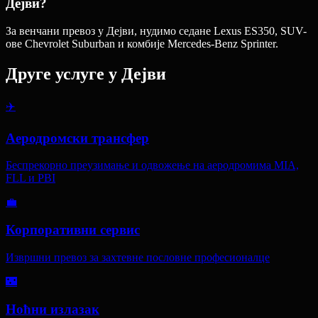
Дејви?
За венчани превоз у Дејви, нудимо седане Lexus ES350, SUV-
ове Chevrolet Suburban и комбије Mercedes-Benz Sprinter.
Друге услуге у
Дејви
✈️
Аеродромски трансфер
Беспрекорно преузимање и одвожење на аеродромима MIA,
FLL и PBI
💼
Корпоративни сервис
Извршни превоз за захтевне пословне професионалце
🌃
Ноћни излазак