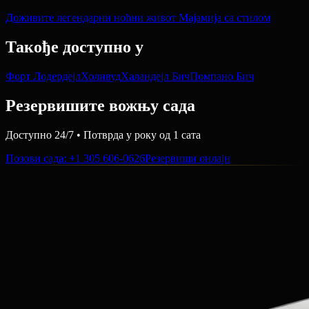
Доживите легендарни ноћни живот Мајамија са стилом
Такође доступно у
Форт Лодердејл
Холивуд
Халандејл Бич
Помпано Бич
Резервишите вожњу сада
Доступно 24/7 • Потврда у року од 1 сата
Позови сада
: +1 305 606-0626
Резервиши онлајн