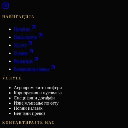
НАВИГАЦИЈА
Почетна
Наша флота
Услуге
О нама
Рецензије
Резервиши вожњу
УСЛУГЕ
Аеродромски трансфери
Корпоративна путовања
Специјални догађаји
Изнајмљивање по сату
Ноћни излазак
Венчани превоз
КОНТАКТИРАЈТЕ НАС