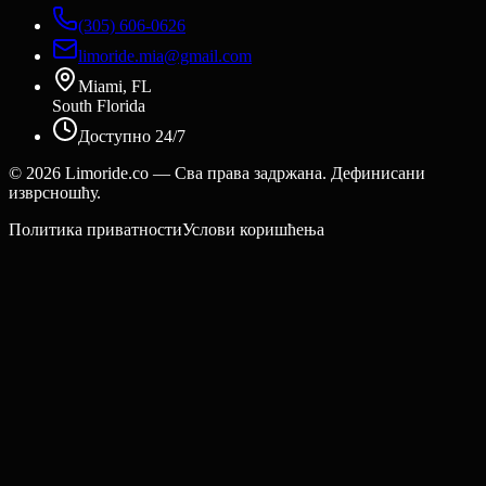
(305) 606-0626
limoride.mia@gmail.com
Miami, FL
South Florida
Доступно 24/7
©
2026
Limoride.co — Сва права задржана. Дефинисани
изврсношћу.
Политика приватности
Услови коришћења