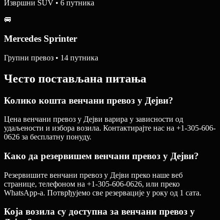
Извршни SUV • 6 путника
🚐
Mercedes Sprinter
Групни превоз • 14 путника
Често постављана питања
Колико кошта венчани превоз у Дејви?
Цена венчани превоз у Дејви варира у зависности од
удаљености и избора возила. Контактирајте нас на +1-305-606-
0626 за бесплатну понуду.
Како да резервишем венчани превоз у Дејви?
Резервишите венчани превоз у Дејви преко наше веб
странице, телефоном на +1-305-606-0626, или преко
WhatsApp-а. Потврђујемо све резервације у року од 1 сата.
Која возила су доступна за венчани превоз у