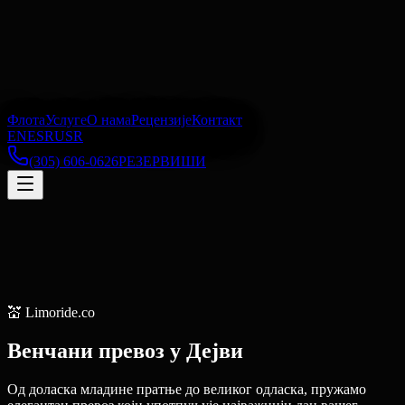
Флота
Услуге
О нама
Рецензије
Контакт
EN
ES
RU
SR
(305) 606-0626
РЕЗЕРВИШИ
💒
Limoride.co
Венчани превоз
у
Дејви
Од доласка младине пратње до великог одласка, пружамо