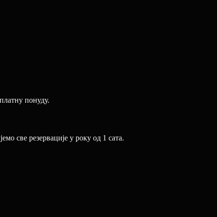
сплатну понуду.
мо све резервације у року од 1 сата.