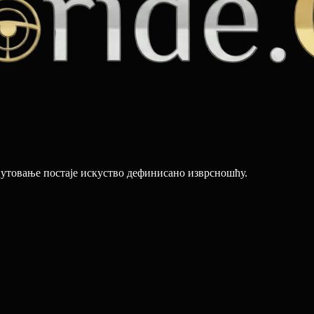
путовање постаје искуство дефинисано изврсношћу.