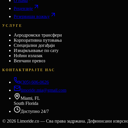
О нама
Рецензије
Резервиши вожњу
УСЛУГЕ
Аеродромски трансфери
Корпоративна путовања
Специјални догађаји
Изнајмљивање по сату
Ноћни излазак
Венчани превоз
КОНТАКТИРАЈТЕ НАС
(305) 606-0626
limoride.mia@gmail.com
Miami, FL
South Florida
Доступно 24/7
©
2026
Limoride.co — Сва права задржана. Дефинисани изврсн