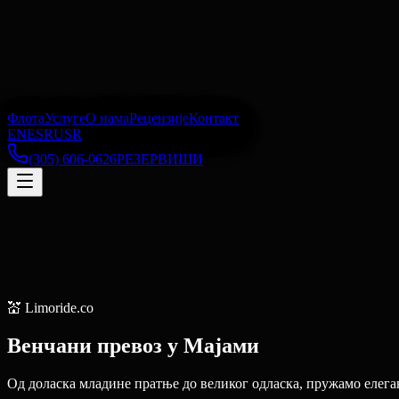
Флота
Услуге
О нама
Рецензије
Контакт
EN
ES
RU
SR
(305) 606-0626
РЕЗЕРВИШИ
💒
Limoride.co
Венчани превоз
у
Мајами
Од доласка младине пратње до великог одласка, пружамо елега