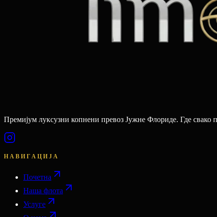
Премијум луксузни копнени превоз Јужне Флориде. Где свако 
НАВИГАЦИЈА
Почетна
Наша флота
Услуге