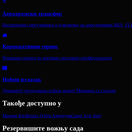
✈️
Аеродромски трансфер
Беспрекорно преузимање и одвожење на аеродромима MIA, FL
💼
Корпоративни сервис
Извршни превоз за захтевне пословне професионалце
🌃
Ноћни излазак
Доживите легендарни ноћни живот Мајамија са стилом
Такође доступно у
Мајами Бич
Корал Гејблс
Авентура
Сани Ајлс Бич
Резервишите вожњу сада