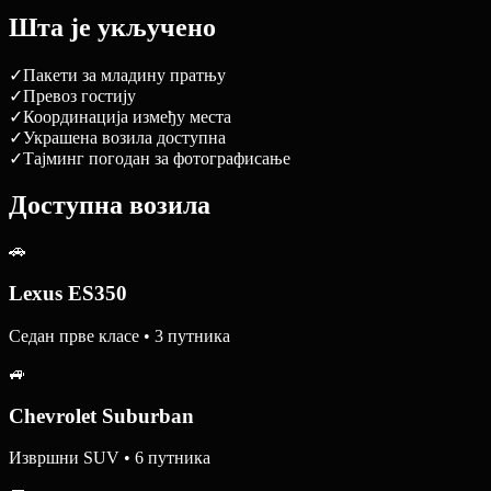
Шта је укључено
✓
Пакети за младину пратњу
✓
Превоз гостију
✓
Координација између места
✓
Украшена возила доступна
✓
Тајминг погодан за фотографисање
Доступна возила
🚗
Lexus ES350
Седан прве класе • 3 путника
🚙
Chevrolet Suburban
Извршни SUV • 6 путника