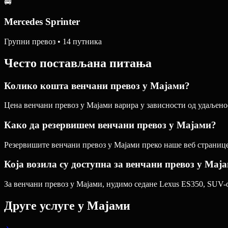
🚐
Mercedes Sprinter
Групни превоз • 14 путника
Често постављана питања
Колико кошта венчани превоз у Мајами?
Цена венчани превоз у Мајами варира у зависности од удаљенос
Како да резервишем венчани превоз у Мајами?
Резервишите венчани превоз у Мајами преко наше веб странице,
Која возила су доступна за венчани превоз у Мај
За венчани превоз у Мајами, нудимо седане Lexus ES350, SUV-ов
Друге услуге у
Мајами