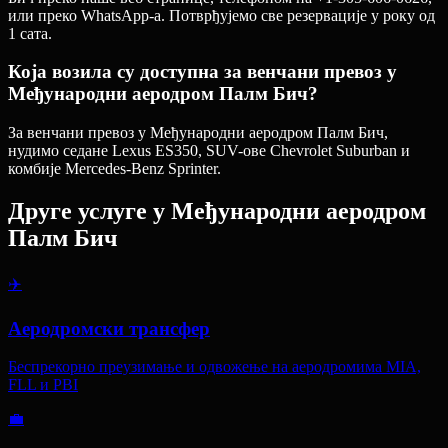
или преко WhatsApp-а. Потврђујемо све резервације у року од
1 сата.
Која возила су доступна за венчани превоз у
Међународни аеродром Палм Бич?
За венчани превоз у Међународни аеродром Палм Бич,
нудимо седане Lexus ES350, SUV-ове Chevrolet Suburban и
комбије Mercedes-Benz Sprinter.
Друге услуге у
Међународни аеродром
Палм Бич
✈️
Аеродромски трансфер
Беспрекорно преузимање и одвожење на аеродромима MIA,
FLL и PBI
💼