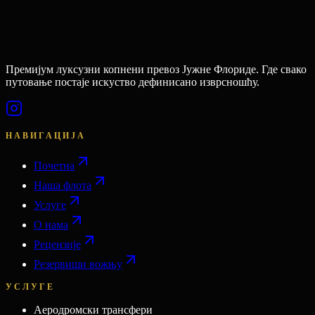
Премијум луксузни копнени превоз Јужне Флориде. Где свако
путовање постаје искуство дефинисано изврсношћу.
НАВИГАЦИЈА
Почетна
Наша флота
Услуге
О нама
Рецензије
Резервиши вожњу
УСЛУГЕ
Аеродромски трансфери