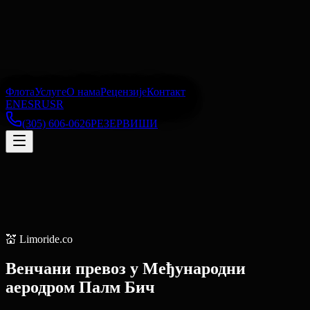
Флота
Услуге
О нама
Рецензије
Контакт
EN
ES
RU
SR
(305) 606-0626
РЕЗЕРВИШИ
💒
Limoride.co
Венчани превоз
у
Међународни
аеродром Палм Бич