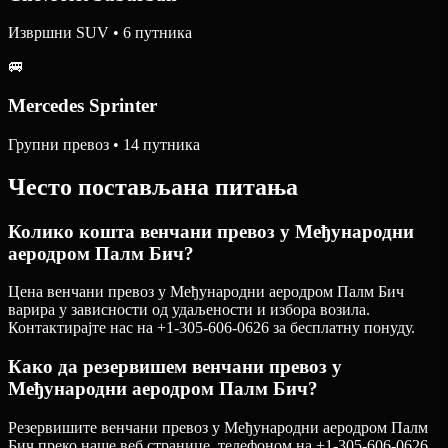
Извршни SUV • 6 путника
🚐
Mercedes Sprinter
Групни превоз • 14 путника
Често постављана питања
Колико кошта венчани превоз у Међународни
аеродром Палм Бич?
Цена венчани превоз у Међународни аеродром Палм Бич
варира у зависности од удаљености и избора возила.
Контактирајте нас на +1-305-606-0626 за бесплатну понуду.
Како да резервишем венчани превоз у
Међународни аеродром Палм Бич?
Резервишите венчани превоз у Међународни аеродром Палм
Бич преко наше веб странице, телефоном на +1-305-606-0626,