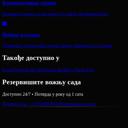
Корпоративни сервис
Извршни превоз за захтевне пословне професионалце
🌃
Ноћни излазак
Доживите легендарни ноћни живот Мајамија са стилом
Такође доступно у
Бока Ратон
Делреј Бич
Палм Бич
Вест Палм Бич
Резервишите вожњу сада
Доступно 24/7 • Потврда у року од 1 сата
Позови сада
: +1 305 606-0626
Резервиши онлајн