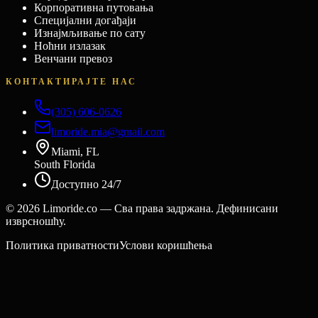
Корпоративна путовања
Специјални догађаји
Изнајмљивање по сату
Ноћни излазак
Венчани превоз
КОНТАКТИРАЈТЕ НАС
(305) 606-0626
limoride.mia@gmail.com
Miami, FL
South Florida
Доступно 24/7
©
2026
Limoride.co — Сва права задржана. Дефинисани
изврсношћу.
Политика приватности
Услови коришћења