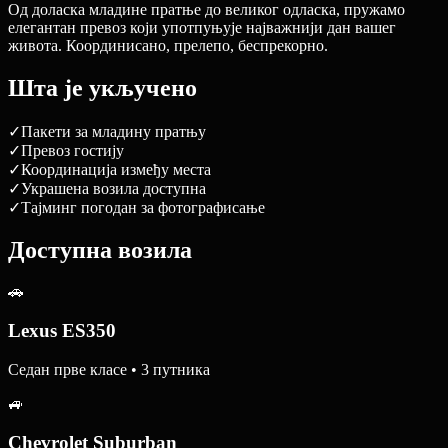
Од доласка младине пратње до великог одласка, пружамо
елегантан превоз који употпуњује најважнији дан вашег
живота. Координисано, прелепо, беспрекорно.
Шта је укључено
✓
Пакети за младину пратњу
✓
Превоз гостију
✓
Координација између места
✓
Украшена возила доступна
✓
Тајминг погодан за фотографисање
Доступна возила
🚗
Lexus ES350
Седан прве класе • 3 путника
🚙
Chevrolet Suburban