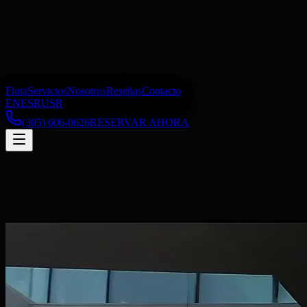
Flota
Servicios
Nosotros
Reseñas
Contacto
EN
ES
RU
SR
(305) 606-0626
RESERVAR AHORA