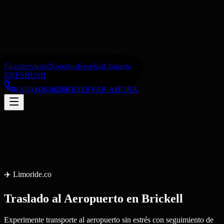
Flota
Servicios
Nosotros
Reseñas
Contacto
EN
ES
RU
SR
(305) 606-0626
RESERVAR AHORA
✈️
Limoride.co
Traslado al Aeropuerto
en
Brickell
Experimente transporte al aeropuerto sin estrés con seguimiento de