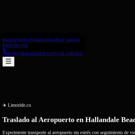
Flota
Servicios
Nosotros
Reseñas
Contacto
EN
ES
RU
SR
(305) 606-0626
RESERVAR AHORA
✈️
Limoride.co
Traslado al Aeropuerto
en
Hallandale Bea
Experimente transporte al aeropuerto sin estrés con seguimiento de vue