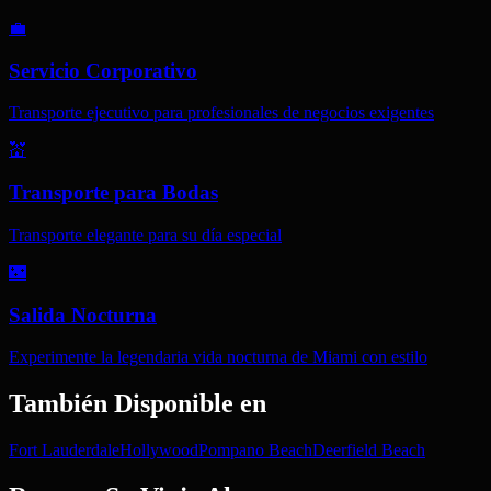
💼
Servicio Corporativo
Transporte ejecutivo para profesionales de negocios exigentes
💒
Transporte para Bodas
Transporte elegante para su día especial
🌃
Salida Nocturna
Experimente la legendaria vida nocturna de Miami con estilo
También Disponible en
Fort Lauderdale
Hollywood
Pompano Beach
Deerfield Beach