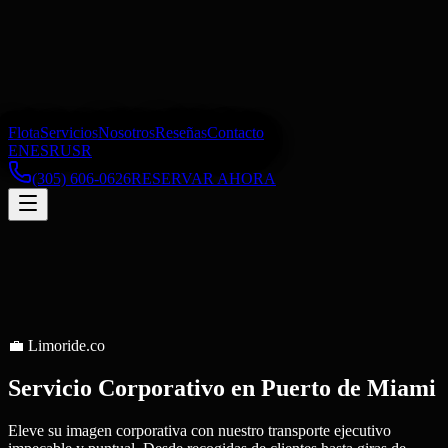
Flota
Servicios
Nosotros
Reseñas
Contacto
EN
ES
RU
SR
(305) 606-0626
RESERVAR AHORA
💼
Limoride.co
Servicio Corporativo
en
Puerto de Miami
Eleve su imagen corporativa con nuestro transporte ejecutivo