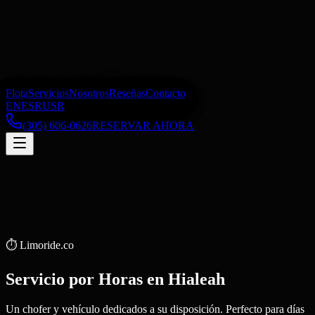
Flota
Servicios
Nosotros
Reseñas
Contacto
EN
ES
RU
SR
(305) 606-0626
RESERVAR AHORA
⏱️
Limoride.co
Servicio por Horas
en
Hialeah
Un chofer y vehículo dedicados a su disposición. Perfecto para días