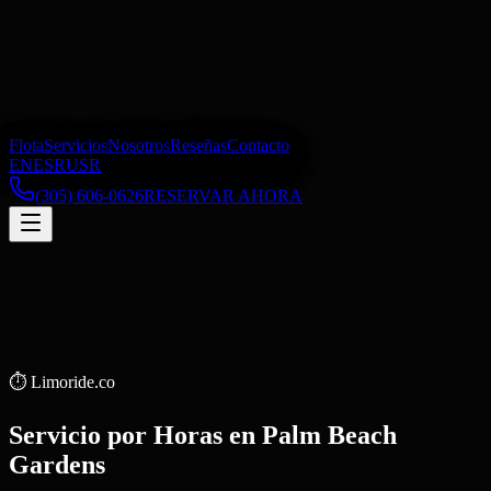
Flota
Servicios
Nosotros
Reseñas
Contacto
EN
ES
RU
SR
(305) 606-0626
RESERVAR AHORA
⏱️
Limoride.co
Servicio por Horas
en
Palm Beach
Gardens