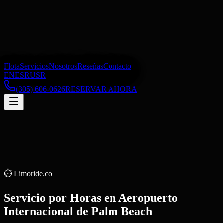
Flota
Servicios
Nosotros
Reseñas
Contacto
EN
ES
RU
SR
(305) 606-0626
RESERVAR AHORA
⏱️
Limoride.co
Servicio por Horas
en
Aeropuerto
Internacional de Palm Beach