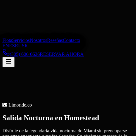
Flota
Servicios
Nosotros
Reseñas
Contacto
EN
ES
RU
SR
(305) 606-0626
RESERVAR AHORA
🌃
Limoride.co
Salida Nocturna
en
Homestead
Disfrute de la legendaria vida nocturna de Miami sin preocuparse