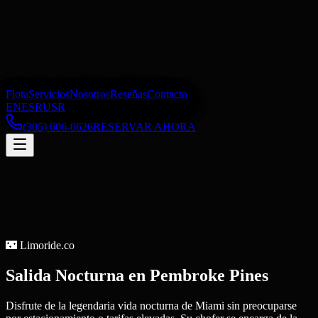
Flota
Servicios
Nosotros
Reseñas
Contacto
EN
ES
RU
SR
(305) 606-0626
RESERVAR AHORA
🌃
Limoride.co
Salida Nocturna
en
Pembroke Pines
Disfrute de la legendaria vida nocturna de Miami sin preocuparse