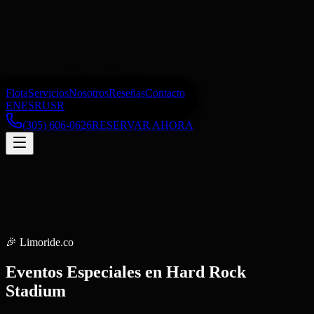
Flota
Servicios
Nosotros
Reseñas
Contacto
EN
ES
RU
SR
(305) 606-0626
RESERVAR AHORA
🎉
Limoride.co
Eventos Especiales
en
Hard Rock
Stadium