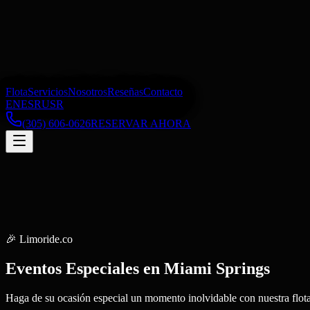
Flota
Servicios
Nosotros
Reseñas
Contacto
EN
ES
RU
SR
(305) 606-0626
RESERVAR AHORA
🎉
Limoride.co
Eventos Especiales
en
Miami Springs
Haga de su ocasión especial un momento inolvidable con nuestra flota