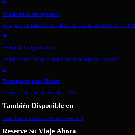
✈️
Traslado al Aeropuerto
Recogidas y traslados impecables en los aeropuertos MIA, FLL y PB
💼
Servicio Corporativo
Transporte ejecutivo para profesionales de negocios exigentes
💒
Transporte para Bodas
Transporte elegante para su día especial
También Disponible en
Miami
Miami Beach
Coral Gables
Aventura
Reserve Su Viaje Ahora