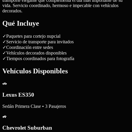
transporte elegante que complementa el día más importante de su
vida. Servicio coordinado, hermoso e impecable con vehículos
decorados.
Qué Incluye
✓
Paquetes para cortejo nupcial
✓
Servicio de transporte para invitados
✓
Coordinación entre sedes
✓
Vehículos decorados disponibles
✓
Tiempos coordinados para fotografía
Vehículos Disponibles
🚗
Lexus ES350
Sedán Primera Clase • 3 Pasajeros
🚙
Chevrolet Suburban