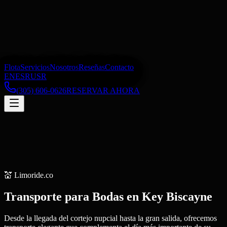
Flota
Servicios
Nosotros
Reseñas
Contacto
EN
ES
RU
SR
(305) 606-0626
RESERVAR AHORA
💒
Limoride.co
Transporte para Bodas
en
Key Biscayne
Desde la llegada del cortejo nupcial hasta la gran salida, ofrecemos