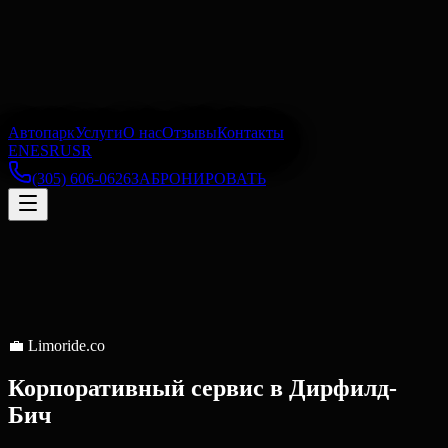
Автопарк
Услуги
О нас
Отзывы
Контакты
EN
ES
RU
SR
(305) 606-0626
ЗАБРОНИРОВАТЬ
💼
Limoride.co
Корпоративный сервис
в
Дирфилд-
Бич