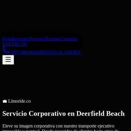
Flota
Servicios
Nosotros
Reseñas
Contacto
EN
ES
RU
SR
(305) 606-0626
RESERVAR AHORA
💼
Limoride.co
Servicio Corporativo
en
Deerfield Beach
Eleve su imagen corporativa con nuestro transporte ejecutivo