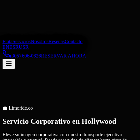
Flota
Servicios
Nosotros
Reseñas
Contacto
EN
ES
RU
SR
(305) 606-0626
RESERVAR AHORA
💼
Limoride.co
Servicio Corporativo
en
Hollywood
Eleve su imagen corporativa con nuestro transporte ejecutivo