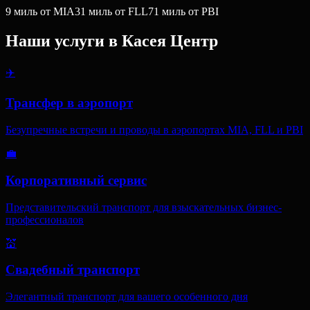
9
миль
от MIA
31
миль
от FLL
71
миль
от PBI
Наши услуги в
Касея Центр
✈️
Трансфер в аэропорт
Безупречные встречи и проводы в аэропортах MIA, FLL и PBI
💼
Корпоративный сервис
Представительский транспорт для взыскательных бизнес-
профессионалов
💒
Свадебный транспорт
Элегантный транспорт для вашего особенного дня