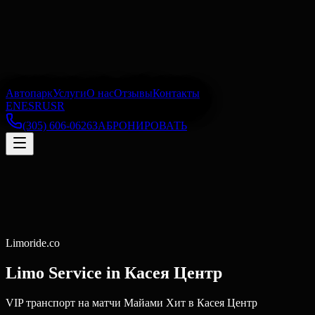
Автопарк
Услуги
О нас
Отзывы
Контакты
EN
ES
RU
SR
(305) 606-0626
ЗАБРОНИРОВАТЬ
Limoride.co
Limo Service in
Касея Центр
VIP транспорт на матчи Майами Хит в Касея Центр