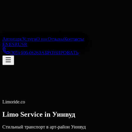
Автопарк
Услуги
О нас
Отзывы
Контакты
EN
ES
RU
SR
(305) 606-0626
ЗАБРОНИРОВАТЬ
Limoride.co
Limo Service in
Уинвуд
Стильный транспорт в арт-район Уинвуд