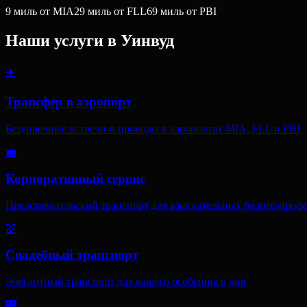
9
миль
от MIA
29
миль
от FLL
69
миль
от PBI
Наши услуги в
Уинвуд
✈️
Трансфер в аэропорт
Безупречные встречи и проводы в аэропортах MIA, FLL и PBI
💼
Корпоративный сервис
Представительский транспорт для взыскательных бизнес-проф
💒
Свадебный транспорт
Элегантный транспорт для вашего особенного дня
🌃