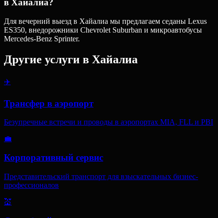
в Хайалиа?
Для вечерний выезд в Хайалиа мы предлагаем седаны Lexus
ES350, внедорожники Chevrolet Suburban и микроавтобусы
Mercedes-Benz Sprinter.
Другие услуги в
Хайалиа
✈️
Трансфер в аэропорт
Безупречные встречи и проводы в аэропортах MIA, FLL и PBI
💼
Корпоративный сервис
Представительский транспорт для взыскательных бизнес-
профессионалов
💒