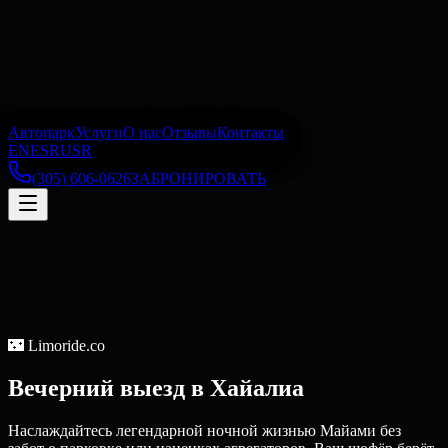
Автопарк
Услуги
О нас
Отзывы
Контакты
EN
ES
RU
SR
(305) 606-0626
ЗАБРОНИРОВАТЬ
🌃
Limoride.co
Вечерний выезд
в
Хайалиа
Наслаждайтесь легендарной ночной жизнью Майами без