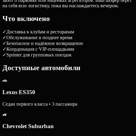
забот о парковке или наценках агрегаторов. Ваш шофёр берёт
на себя всю логистику, пока вы наслаждаетесь вечером.
Что включено
✓
Доставка к клубам и ресторанам
✓
Обслуживание в позднее время
✓
Безопасное и надёжное возвращение
✓
Координация с VIP-площадками
✓
Sprinter для групповых поездок
Доступные автомобили
🚗
Lexus ES350
Седан первого класса • 3 пассажира
🚙
Chevrolet Suburban