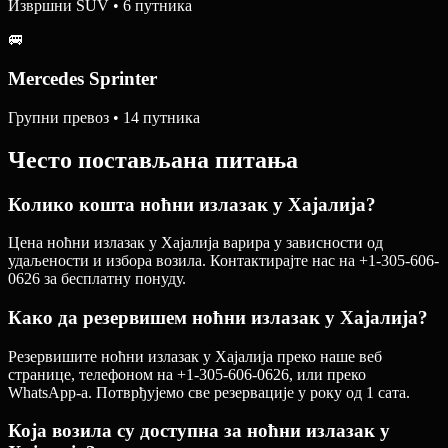
Извршни SUV • 6 путника
🚐
Mercedes Sprinter
Групни превоз • 14 путника
Често постављана питања
Колико кошта ноћни излазак у Хајалија?
Цена ноћни излазак у Хајалија варира у зависности од
удаљености и избора возила. Контактирајте нас на +1-305-606-
0626 за бесплатну понуду.
Како да резервишем ноћни излазак у Хајалија?
Резервишите ноћни излазак у Хајалија преко наше веб
странице, телефоном на +1-305-606-0626, или преко
WhatsApp-а. Потврђујемо све резервације у року од 1 сата.
Која возила су доступна за ноћни излазак у