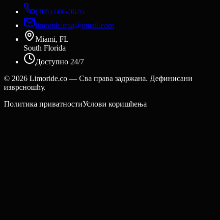
(305) 606-0626
limoride.mia@gmail.com
Miami, FL
South Florida
Доступно 24/7
©
2026
Limoride.co — Сва права задржана. Дефинисани
изврсношћу.
Политика приватности
Услови коришћења