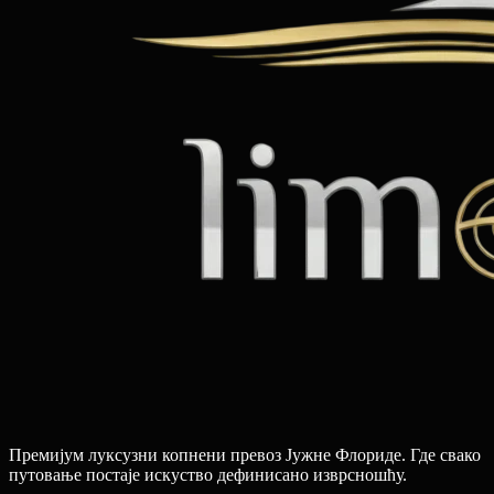
Премијум луксузни копнени превоз Јужне Флориде. Где свако
путовање постаје искуство дефинисано изврсношћу.