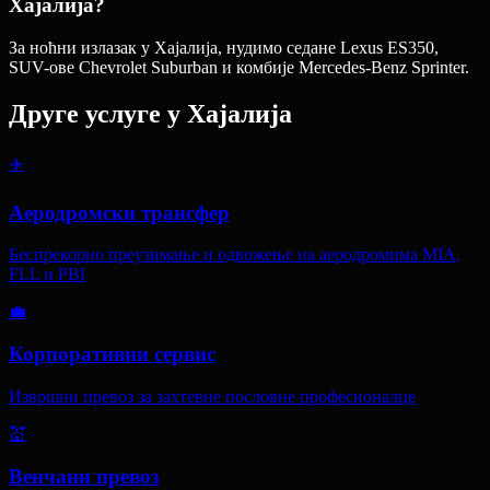
Хајалија?
За ноћни излазак у Хајалија, нудимо седане Lexus ES350,
SUV-ове Chevrolet Suburban и комбије Mercedes-Benz Sprinter.
Друге услуге у
Хајалија
✈️
Аеродромски трансфер
Беспрекорно преузимање и одвожење на аеродромима MIA,
FLL и PBI
💼
Корпоративни сервис
Извршни превоз за захтевне пословне професионалце
💒
Венчани превоз