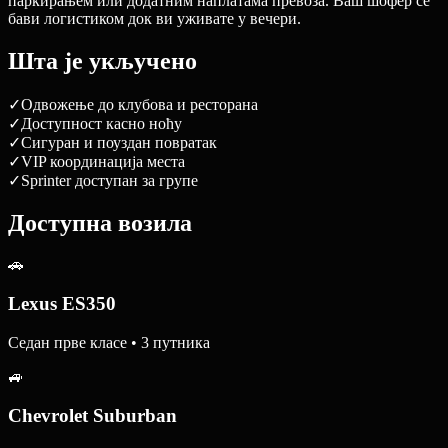
паркирањем или додатним наплатама превоза. Ваш шофер се
бави логистиком док ви уживате у вечери.
Шта је укључено
✓
Одвожење до клубова и ресторана
✓
Доступност касно ноћу
✓
Сигуран и поуздан повратак
✓
VIP координација места
✓
Sprinter доступан за групе
Доступна возила
🚗
Lexus ES350
Седан прве класе • 3 путника
🚙
Chevrolet Suburban