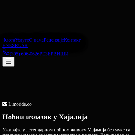
Флота
Услуге
О нама
Рецензије
Контакт
EN
ES
RU
SR
(305) 606-0626
РЕЗЕРВИШИ
🌃
Limoride.co
Ноћни излазак
у
Хајалија
Уживајте у легендарном ноћном животу Мајамија без муке са