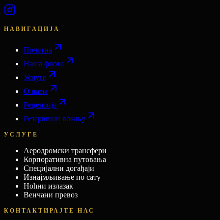
НАВИГАЦИЈА
Почетна
Наша флота
Услуге
О нама
Рецензије
Резервиши вожњу
УСЛУГЕ
Аеродромски трансфери
Корпоративна путовања
Специјални догађаји
Изнајмљивање по сату
Ноћни излазак
Венчани превоз
КОНТАКТИРАЈТЕ НАС