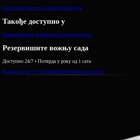
Елегантан превоз за ваш посебан дан
Такође доступно у
Мајами
Мајами Бич
Корал Гејблс
Авентура
Резервишите вожњу сада
Доступно 24/7 • Потврда у року од 1 сата
Позови сада
: +1 305 606-0626
Резервиши онлајн