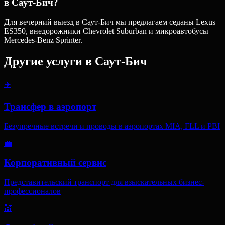
в Саут-Бич?
Для вечерний выезд в Саут-Бич мы предлагаем седаны Lexus
ES350, внедорожники Chevrolet Suburban и микроавтобусы
Mercedes-Benz Sprinter.
Другие услуги в
Саут-Бич
✈️
Трансфер в аэропорт
Безупречные встречи и проводы в аэропортах MIA, FLL и PBI
💼
Корпоративный сервис
Представительский транспорт для взыскательных бизнес-
профессионалов
💒