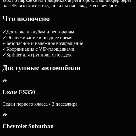
забот о парковке или наценках агрегаторов. Ваш шофёр берёт
на себя всю логистику, пока вы наслаждаетесь вечером.
Что включено
✓
Доставка к клубам и ресторанам
✓
Обслуживание в позднее время
✓
Безопасное и надёжное возвращение
✓
Координация с VIP-площадками
✓
Sprinter для групповых поездок
Доступные автомобили
🚗
Lexus ES350
Седан первого класса • 3 пассажира
🚙
Chevrolet Suburban