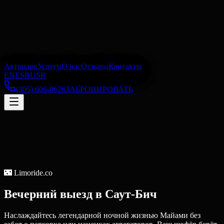
Автопарк
Услуги
О нас
Отзывы
Контакты
EN
ES
RU
SR
(305) 606-0626
ЗАБРОНИРОВАТЬ
🌃
Limoride.co
Вечерний выезд
в
Саут-Бич
Наслаждайтесь легендарной ночной жизнью Майами без