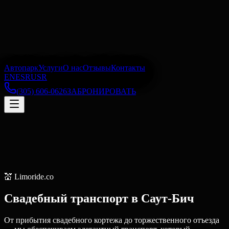
Автопарк
Услуги
О нас
Отзывы
Контакты
EN
ES
RU
SR
(305) 606-0626
ЗАБРОНИРОВАТЬ
💒
Limoride.co
Свадебный транспорт
в
Саут-Бич
От прибытия свадебного кортежа до торжественного отъезда