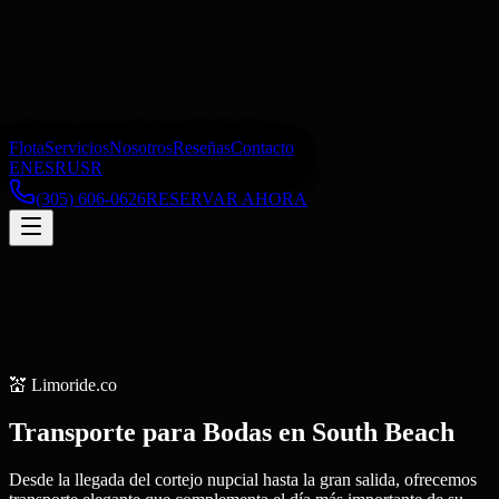
Flota
Servicios
Nosotros
Reseñas
Contacto
EN
ES
RU
SR
(305) 606-0626
RESERVAR AHORA
💒
Limoride.co
Transporte para Bodas
en
South Beach
Desde la llegada del cortejo nupcial hasta la gran salida, ofrecemos