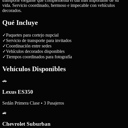
transporte elegante que complementa el día más importante de su
vida. Servicio coordinado, hermoso e impecable con vehículos
decorados.
Qué Incluye
✓
Paquetes para cortejo nupcial
✓
Servicio de transporte para invitados
✓
Coordinación entre sedes
✓
Vehículos decorados disponibles
✓
Tiempos coordinados para fotografía
Vehículos Disponibles
🚗
Lexus ES350
Sedán Primera Clase • 3 Pasajeros
🚙
Chevrolet Suburban