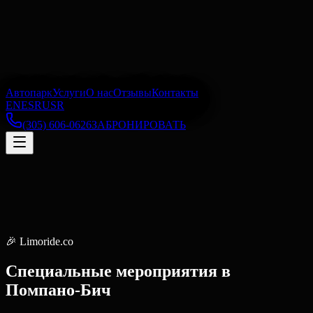
Автопарк
Услуги
О нас
Отзывы
Контакты
EN
ES
RU
SR
(305) 606-0626
ЗАБРОНИРОВАТЬ
🎉
Limoride.co
Специальные мероприятия
в
Помпано-Бич