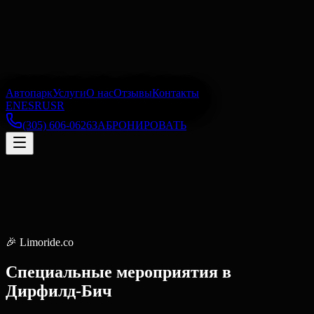
Автопарк
Услуги
О нас
Отзывы
Контакты
EN
ES
RU
SR
(305) 606-0626
ЗАБРОНИРОВАТЬ
🎉
Limoride.co
Специальные мероприятия
в
Дирфилд-Бич