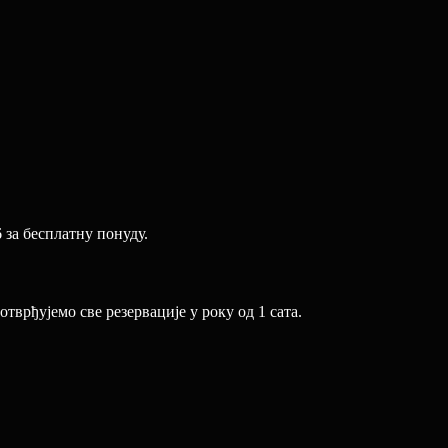
 за бесплатну понуду.
врђујемо све резервације у року од 1 сата.