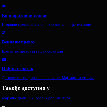
💼
Корпоративни сервис
Извршни превоз за захтевне пословне професионалце
💒
Венчани превоз
Елегантан превоз за ваш посебан дан
🌃
Ноћни излазак
Доживите легендарни ноћни живот Мајамија са стилом
Такође доступно у
Мајами
Мајами Бич
Корал Гејблс
Авентура