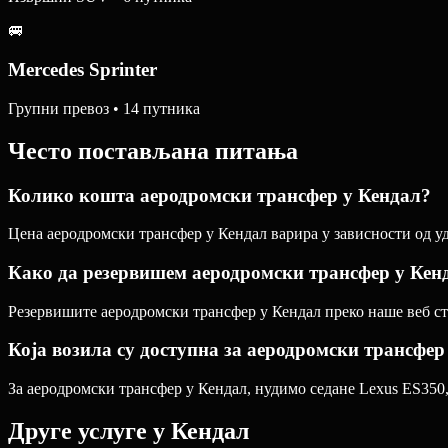
🚐
Mercedes Sprinter
Групни превоз • 14 путника
Често постављана питања
Колико кошта аеродромски трансфер у Кендал?
Цена аеродромски трансфер у Кендал варира у зависности од уд
Како да резервишем аеродромски трансфер у Кен
Резервишите аеродромски трансфер у Кендал преко наше веб стр
Која возила су доступна за аеродромски трансфер
За аеродромски трансфер у Кендал, нудимо седане Lexus ES350, 
Друге услуге у
Кендал