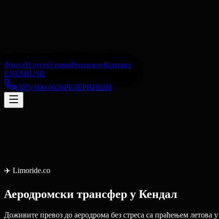
Флота
Услуге
О нама
Рецензије
Контакт
EN
ES
RU
SR
(305) 606-0626
РЕЗЕРВИШИ
✈️
Limoride.co
Аеродромски трансфер
у
Кендал
Доживите превоз до аеродрома без стреса са праћењем летова 