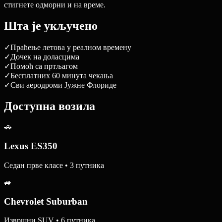
стигнете одморни и на време.
Шта је укључено
✓
Праћење летова у реалном времену
✓
Дочек на доласцима
✓
Помоћ са пртљагом
✓
Бесплатних 60 минута чекања
✓
Сви аеродроми Јужне Флориде
Доступна возила
🚗
Lexus ES350
Седан прве класе • 3 путника
🚙
Chevrolet Suburban
Извршни SUV • 6 путника