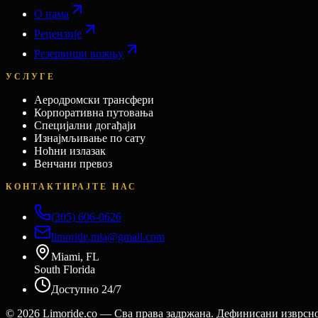
О нама
Рецензије
Резервиши вожњу
УСЛУГЕ
Аеродромски трансфери
Корпоративна путовања
Специјални догађаји
Изнајмљивање по сату
Ноћни излазак
Венчани превоз
КОНТАКТИРАЈТЕ НАС
(305) 606-0626
limoride.mia@gmail.com
Miami, FL
South Florida
Доступно 24/7
©
2026
Limoride.co — Сва права задржана. Дефинисани изврсн