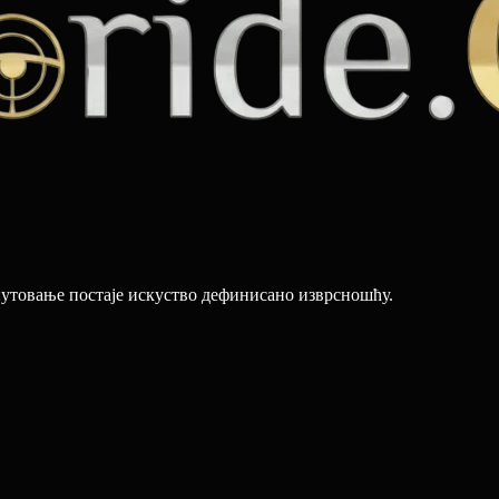
путовање постаје искуство дефинисано изврсношћу.