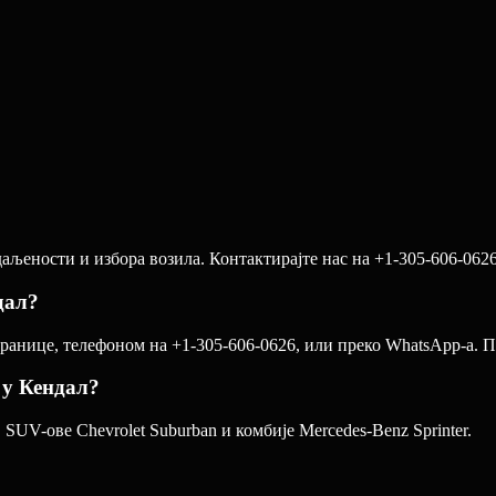
аљености и избора возила. Контактирајте нас на +1-305-606-0626
дал?
анице, телефоном на +1-305-606-0626, или преко WhatsApp-а. Пот
 у Кендал?
SUV-ове Chevrolet Suburban и комбије Mercedes-Benz Sprinter.