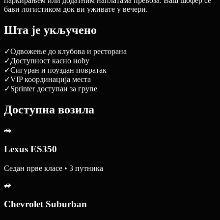
паркирањем или додатним наплатама превоза. Ваш шофер се
бави логистиком док ви уживате у вечери.
Шта је укључено
✓
Одвожење до клубова и ресторана
✓
Доступност касно ноћу
✓
Сигуран и поуздан повратак
✓
VIP координација места
✓
Sprinter доступан за групе
Доступна возила
🚗
Lexus ES350
Седан прве класе • 3 путника
🚙
Chevrolet Suburban