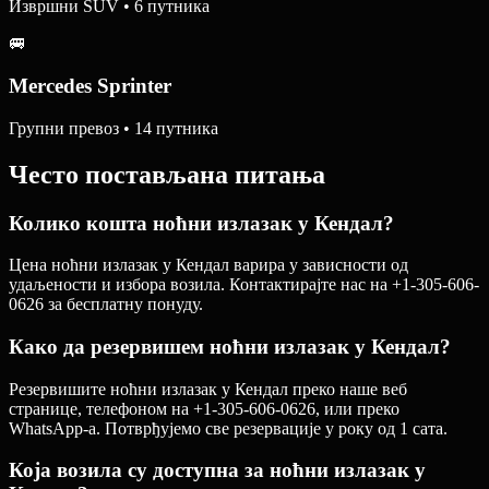
Извршни SUV • 6 путника
🚐
Mercedes Sprinter
Групни превоз • 14 путника
Често постављана питања
Колико кошта ноћни излазак у Кендал?
Цена ноћни излазак у Кендал варира у зависности од
удаљености и избора возила. Контактирајте нас на +1-305-606-
0626 за бесплатну понуду.
Како да резервишем ноћни излазак у Кендал?
Резервишите ноћни излазак у Кендал преко наше веб
странице, телефоном на +1-305-606-0626, или преко
WhatsApp-а. Потврђујемо све резервације у року од 1 сата.
Која возила су доступна за ноћни излазак у