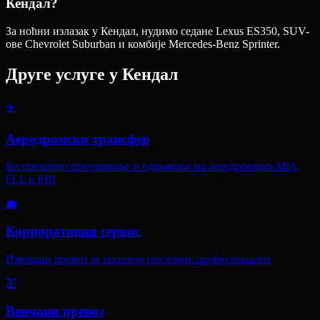
Кендал?
За ноћни излазак у Кендал, нудимо седане Lexus ES350, SUV-
ове Chevrolet Suburban и комбије Mercedes-Benz Sprinter.
Друге услуге у
Кендал
✈️
Аеродромски трансфер
Беспрекорно преузимање и одвожење на аеродромима MIA,
FLL и PBI
💼
Корпоративни сервис
Извршни превоз за захтевне пословне професионалце
💒
Венчани превоз