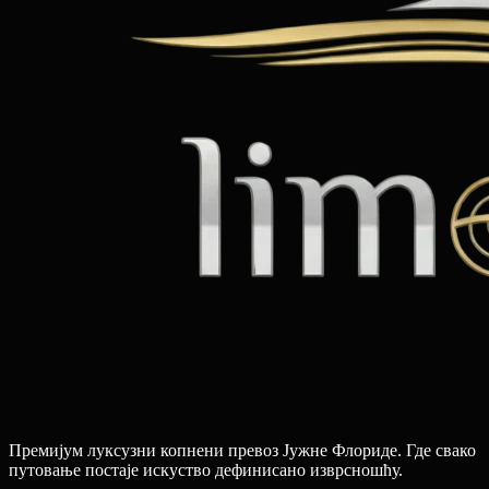
Премијум луксузни копнени превоз Јужне Флориде. Где свако
путовање постаје искуство дефинисано изврсношћу.