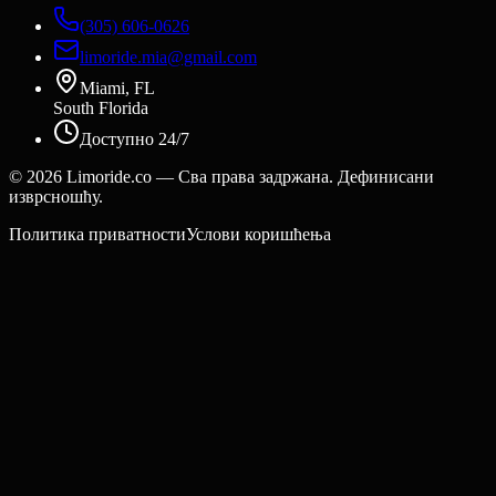
(305) 606-0626
limoride.mia@gmail.com
Miami, FL
South Florida
Доступно 24/7
©
2026
Limoride.co — Сва права задржана. Дефинисани
изврсношћу.
Политика приватности
Услови коришћења