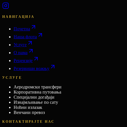
НАВИГАЦИЈА
Почетна
Наша флота
Услуге
О нама
Рецензије
Резервиши вожњу
УСЛУГЕ
Аеродромски трансфери
Корпоративна путовања
Специјални догађаји
Изнајмљивање по сату
Ноћни излазак
Венчани превоз
КОНТАКТИРАЈТЕ НАС