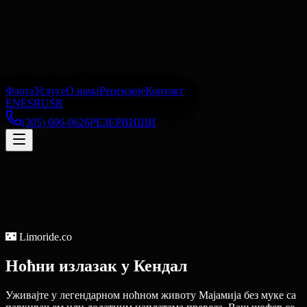
Флота
Услуге
О нама
Рецензије
Контакт
EN
ES
RU
SR
(305) 606-0626
РЕЗЕРВИШИ
🌃
Limoride.co
Ноћни излазак
у
Кендал
Уживајте у легендарном ноћном животу Мајамија без муке са