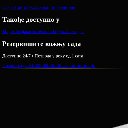
Елегантан превоз за ваш посебан дан
Такође доступно у
Мајами
Мајами Бич
Корал Гејблс
Авентура
Резервишите вожњу сада
Доступно 24/7 • Потврда у року од 1 сата
Позови сада
: +1 305 606-0626
Резервиши онлајн